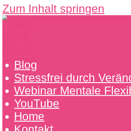
Zum Inhalt springen
Entdecke
Blog
Stark
erfolgreiche
Wege
ohne
Stressfrei durch Verä
aus
dem
Stress
Webinar Mentale Flexibi
Stress
hin
zu
YouTube
mentaler
Stärke
Home
Kontakt