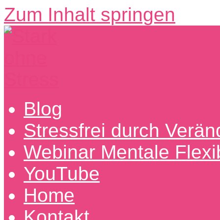
Zum Inhalt springen
Stark
Entdecke
Blog
ohne
erfolgreiche
Stress
Wege
Stressfrei durch Verä
aus
dem
Webinar Mentale Flexibi
Stress
hin
zu
YouTube
mentaler
Stärke
Home
Kontakt