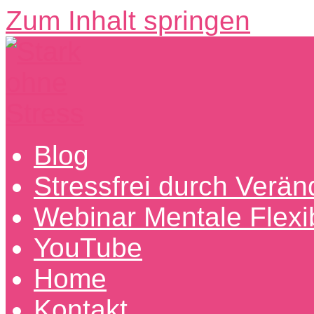
Zum Inhalt springen
Stark
Entdecke
Blog
ohne
erfolgreiche
Stress
Wege
Stressfrei durch Verä
aus
dem
Webinar Mentale Flexibi
Stress
hin
zu
YouTube
mentaler
Stärke
Home
Kontakt