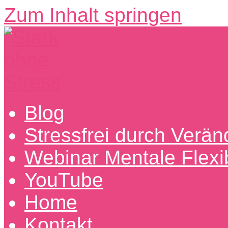
Zum Inhalt springen
Stark
Entdecke
Blog
ohne
erfolgreiche
Stress
Wege
Stressfrei durch Verä
aus
dem
Webinar Mentale Flexibi
Stress
hin
zu
YouTube
mentaler
Stärke
Home
Kontakt